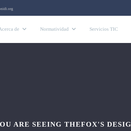
nidi.org
Acerca de
Normatividad
Servicios TIC
OU ARE SEEING THEFOX'S DESI