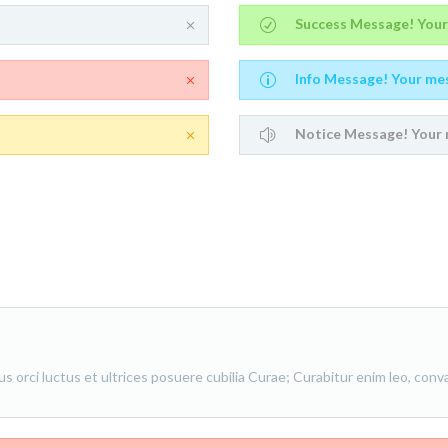
Success Message! Your
Info Message! Your me
Notice Message! Your 
 orci luctus et ultrices posuere cubilia Curae; Curabitur enim leo, convall