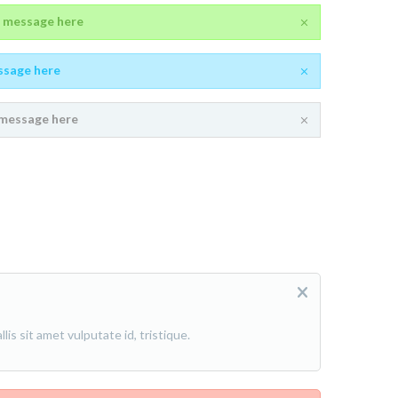
 message here
ssage here
message here
is sit amet vulputate id, tristique.