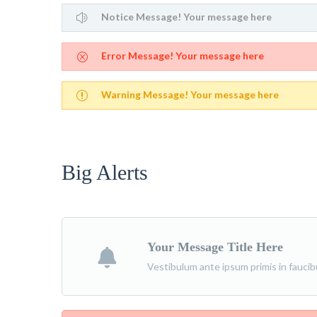
Notice Message! Your message here
Error Message! Your message here
Warning Message! Your message here
Big Alerts
Your Message Title Here
Vestibulum ante ipsum primis in faucibus