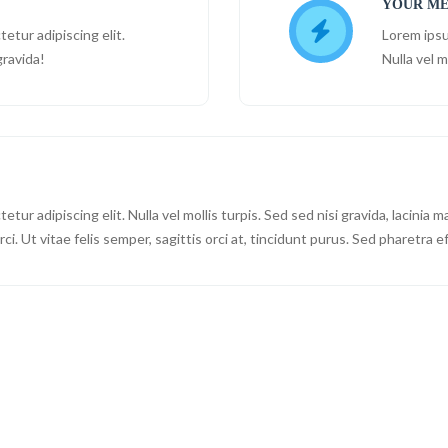
YOUR ME
etur adipiscing elit.
Lorem ipsu
gravida!
Nulla vel m
ur adipiscing elit. Nulla vel mollis turpis. Sed sed nisi gravida, lacinia ma
ci. Ut vitae felis semper, sagittis orci at, tincidunt purus. Sed pharetra e