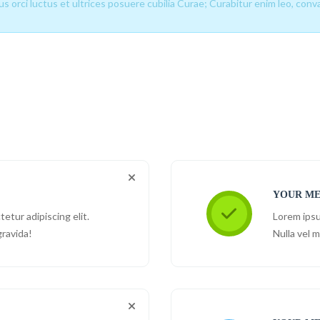
 orci luctus et ultrices posuere cubilia Curae; Curabitur enim leo, convall
YOUR ME
etur adipiscing elit.
Lorem ipsu
gravida!
Nulla vel m