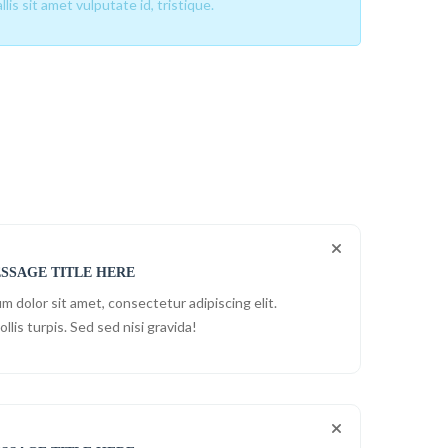
is sit amet vulputate id, tristique.
SSAGE TITLE HERE
m dolor sit amet, consectetur adipiscing elit.
ollis turpis. Sed sed nisi gravida!