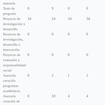
maestría
0
9
0
0
Tesis de
pregrado
34
24
34
34
Proyecto de
investigación y
desarrollo
0
0
0
0
Proyecto de
investigación,
desarrollo e
innovación
0
0
0
0
Proyecto de
extensión y
responsabilidad
social
0
2
1
1
Asesoría
creación
programas
académicos
0
18
4
4
Asesoría
creación de