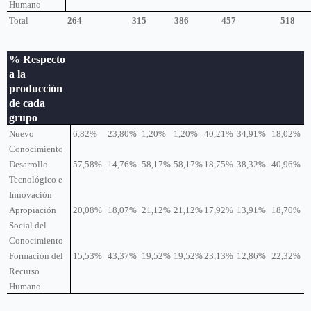
Humano
Total
264
315
386
457
518
% Respecto
a la
producción
de cada
grupo
Nuevo
6,82%
23,80%
1,20%
1,20%
40,21%
34,91%
18,02%
Conocimiento
Desarrollo
57,58%
14,76%
58,17%
58,17%
18,75%
38,32%
40,96%
Tecnológico e
Innovación
Apropiación
20,08%
18,07%
21,12%
21,12%
17,92%
13,91%
18,70%
Social del
Conocimiento
Formación del
15,53%
43,37%
19,52%
19,52%
23,13%
12,86%
22,32%
Recurso
Humano