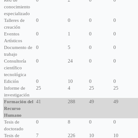
Red de
conocimiento
especializado
0
0
0
0
Talleres de
creación
0
1
0
0
Eventos
Artísticos
0
5
0
0
Documento de
trabajo
0
24
0
0
Consultoría
científico
tecnológica
0
10
0
0
Edición
25
4
25
25
Informe de
investigación
41
288
49
49
Formación del
Recurso
Humano
0
8
0
0
Tesis de
doctorado
7
226
10
10
Tesis de