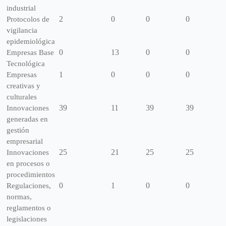
industrial
2
0
0
0
Protocolos de
vigilancia
epidemiológica
0
13
0
0
Empresas Base
Tecnológica
1
0
0
0
Empresas
creativas y
culturales
39
11
39
39
Innovaciones
generadas en
gestión
empresarial
25
21
25
25
Innovaciones
en procesos o
procedimientos
0
1
0
0
Regulaciones,
normas,
reglamentos o
legislaciones