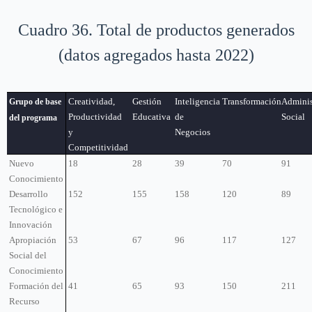
Cuadro 36. Total de productos generados
(datos agregados hasta 2022)
Creatividad,
Gestión
Inteligencia
Transformación
Adminis
Grupo de base
Productividad
Educativa
de
Social
del programa
y
Negocios
Competitividad
Nuevo
18
28
39
70
91
Conocimiento
Desarrollo
152
155
158
120
89
Tecnológico e
Innovación
Apropiación
53
67
96
117
127
Social del
Conocimiento
Formación del
41
65
93
150
211
Recurso