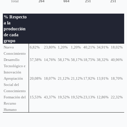
Total
264
664
251
251
% Respecto
a la
producción
de cada
grupo
Nuevo
6,82%
23,80%
1,20%
1,20%
40,21%
34,91%
18,02%
Conocimiento
Desarrollo
57,58%
14,76%
58,17%
58,17%
18,75%
38,32%
40,96%
Tecnológico e
Innovación
Apropiación
20,08%
18,07%
21,12%
21,12%
17,92%
13,91%
18,70%
Social del
Conocimiento
Formación del
15,53%
43,37%
19,52%
19,52%
23,13%
12,86%
22,32%
Recurso
Humano