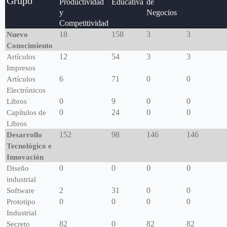
Grupo
Productividad
Educativa
de
y
Negocios
Competitividad
18
158
3
3
Nuevo
Conocimiento
12
54
3
3
Artículos
Impresos
6
71
0
0
Artículos
Electrónicos
0
9
0
0
Libros
0
24
0
0
Capítulos de
Libros
152
98
146
146
Desarrollo
Tecnológico e
Innovación
0
0
0
0
Diseño
industrial
2
31
0
0
Software
0
0
0
0
Prototipo
Industrial
82
0
82
82
Secreto