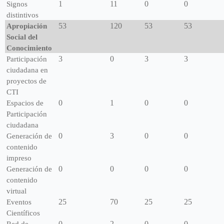
1
11
0
0
Signos
distintivos
53
120
53
53
Apropiación
Social del
Conocimiento
3
0
3
3
Participación
ciudadana en
proyectos de
CTI
0
1
0
0
Espacios de
Participación
ciudadana
0
3
0
0
Generación de
contenido
impreso
0
0
0
0
Generación de
contenido
virtual
25
70
25
25
Eventos
Científicos
0
2
0
0