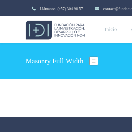
Llámanos: (+57) 304 98 57
contact@fundacio
Inicio
Masonry Full Width